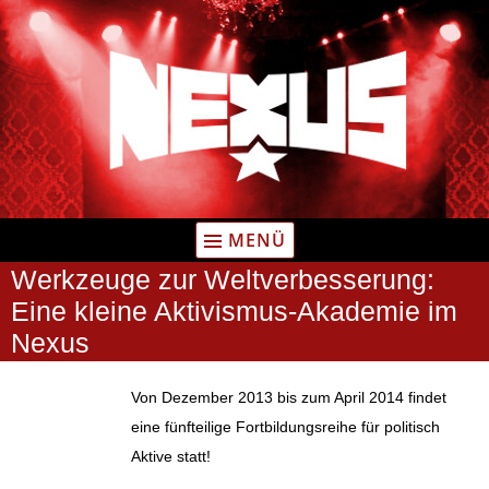
Zum
Inhalt
springen
MENÜ
Werkzeuge zur Weltverbesserung:
Eine kleine Aktivismus-Akademie im
Nexus
Von Dezember 2013 bis zum April 2014 findet
eine fünfteilige Fortbildungsreihe für politisch
Aktive statt!