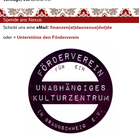
Spende ans Nexus
Schickt uns eine
eMail:
finanzen(at)dasnexus(dot)de
oder
» Unterstütze den Förderverein