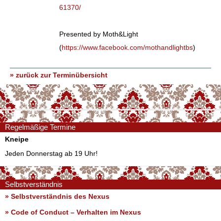
61370/
Presented by Moth&Light
(
https://www.facebook.com/mothandlightbs
)
» zurück zur Terminübersicht
Regelmäßige Termine
Kneipe
Jeden Donnerstag ab 19 Uhr!
Selbstverständnis
» Selbstverständnis des Nexus
»
Code of Conduct – Verhalten im Nexus