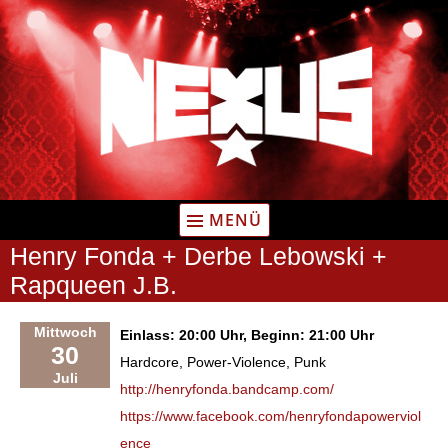
Zum
Inhalt
springen
MENÜ
Henry Fonda + Derbe Lebowski +
Rapqueen J.B.
Mittwoch
Einlass: 20:00 Uhr, Beginn: 21:00 Uhr
30
Hardcore, Power-Violence, Punk
Juli
http://henryfonda.bandcamp.com/
https://www.facebook.com/henryfondapowerviol
ence