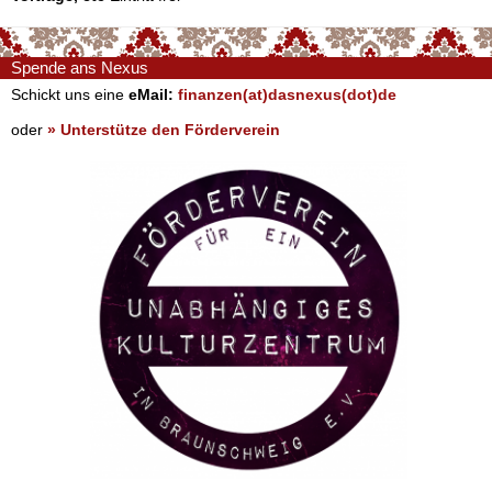
Spende ans Nexus
Schickt uns eine
eMail:
finanzen(at)dasnexus(dot)de
oder
» Unterstütze den Förderverein