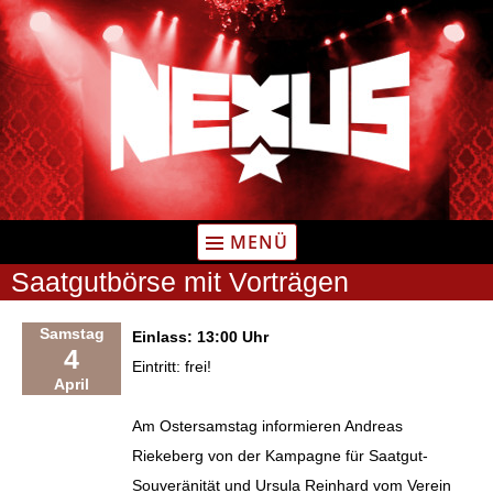
Zum
Inhalt
springen
MENÜ
Saatgutbörse mit Vorträgen
Samstag
Einlass: 13:00 Uhr
4
Eintritt: frei!
April
Am Ostersamstag informieren Andreas
Riekeberg von der Kampagne für Saatgut-
Souveränität und Ursula Reinhard vom Verein