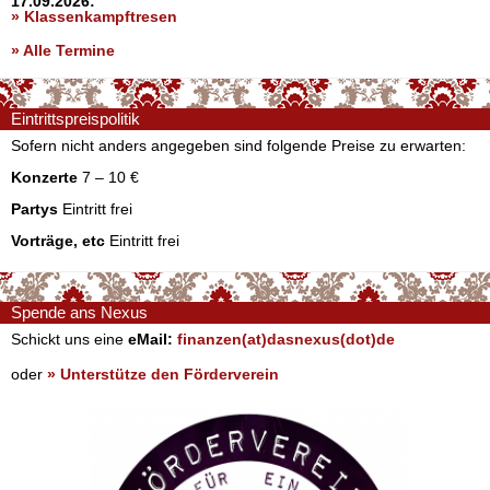
17.09.2026:
» Klassenkampftresen
» Alle Termine
Eintrittspreispolitik
Sofern nicht anders angegeben sind folgende Preise zu erwarten:
Konzerte
7 – 10 €
Partys
Eintritt frei
Vorträge, etc
Eintritt frei
Spende ans Nexus
Schickt uns eine
eMail:
finanzen(at)dasnexus(dot)de
oder
» Unterstütze den Förderverein