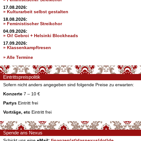
17.08.2026:
» Kulturarbeit selbst gestalten
18.08.2026:
» Feministischer Streikchor
04.09.2026:
» Oi! Gebroi + Helsinki Blockheads
17.09.2026:
» Klassenkampftresen
» Alle Termine
Eintrittspreispolitik
Sofern nicht anders angegeben sind folgende Preise zu erwarten:
Konzerte
7 – 10 €
Partys
Eintritt frei
Vorträge, etc
Eintritt frei
Spende ans Nexus
Schickt uns eine
eMail:
finanzen(at)dasnexus(dot)de