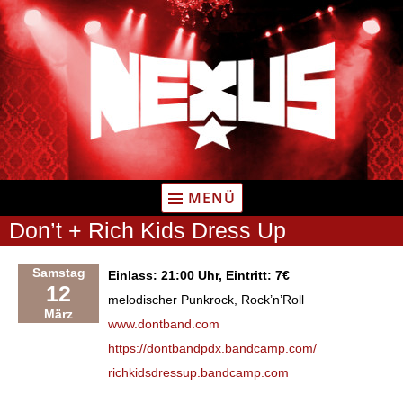
Zum
Inhalt
springen
MENÜ
Don’t + Rich Kids Dress Up
Samstag
Einlass: 21:00 Uhr, Eintritt: 7€
12
melodischer Punkrock, Rock’n’Roll
März
www.dontband.com
https://dontbandpdx.bandcamp.com/
richkidsdressup.bandcamp.com