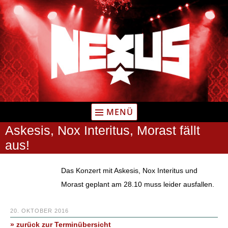
Zum
Inhalt
springen
MENÜ
Askesis, Nox Interitus, Morast fällt
aus!
Das Konzert mit Askesis, Nox Interitus und
Morast geplant am 28.10 muss leider ausfallen.
20. OKTOBER 2016
» zurück zur Terminübersicht