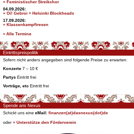
» Feministischer Streikchor
04.09.2026:
» Oi! Gebroi + Helsinki Blockheads
17.09.2026:
» Klassenkampftresen
» Alle Termine
Eintrittspreispolitik
Sofern nicht anders angegeben sind folgende Preise zu erwarten:
Konzerte
7 – 10 €
Partys
Eintritt frei
Vorträge, etc
Eintritt frei
Spende ans Nexus
Schickt uns eine
eMail:
finanzen(at)dasnexus(dot)de
oder
» Unterstütze den Förderverein