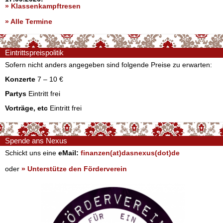
» Klassenkampftresen
» Alle Termine
Eintrittspreispolitik
Sofern nicht anders angegeben sind folgende Preise zu erwarten:
Konzerte
7 – 10 €
Partys
Eintritt frei
Vorträge, etc
Eintritt frei
Spende ans Nexus
Schickt uns eine
eMail:
finanzen(at)dasnexus(dot)de
oder
» Unterstütze den Förderverein