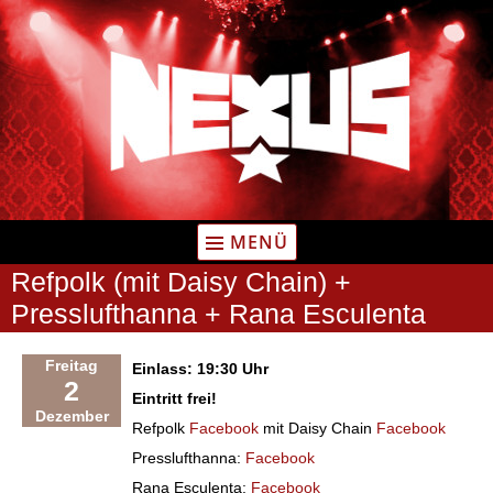
Zum
Inhalt
springen
MENÜ
Refpolk (mit Daisy Chain) +
Presslufthanna + Rana Esculenta
Freitag
Einlass: 19:30 Uhr
2
Eintritt frei!
Dezember
Refpolk
Facebook
mit Daisy Chain
Facebook
Presslufthanna:
Facebook
Rana Esculenta:
Facebook