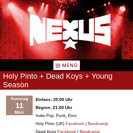
Zum
Inhalt
springen
MENÜ
Holy Pinto + Dead Koys + Young
Season
Samstag
Einlass: 20:00 Uhr
11
Beginn: 21:00 Uhr
März
Indie-Pop, Punk, Emo
Holy Pinto (UK)
Facebook
|
Bandcamp
Dead Koys
Facebook
|
Bandcamp