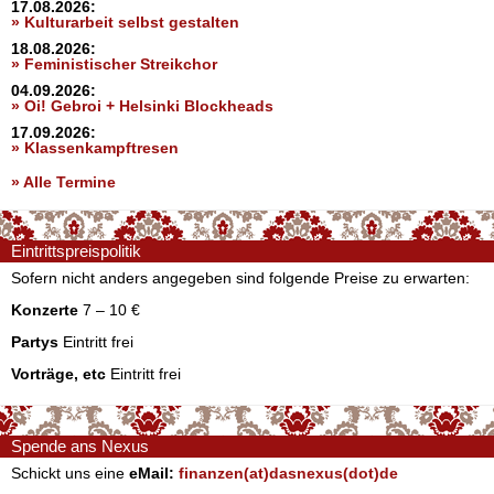
17.08.2026:
» Kulturarbeit selbst gestalten
18.08.2026:
» Feministischer Streikchor
04.09.2026:
» Oi! Gebroi + Helsinki Blockheads
17.09.2026:
» Klassenkampftresen
» Alle Termine
Eintrittspreispolitik
Sofern nicht anders angegeben sind folgende Preise zu erwarten:
Konzerte
7 – 10 €
Partys
Eintritt frei
Vorträge, etc
Eintritt frei
Spende ans Nexus
Schickt uns eine
eMail:
finanzen(at)dasnexus(dot)de