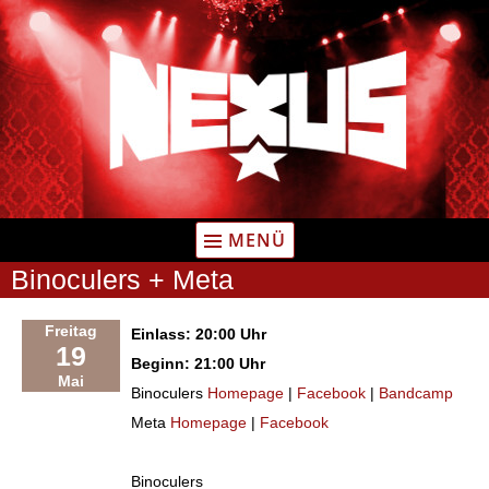
Zum
Inhalt
springen
MENÜ
Binoculers + Meta
Freitag
Einlass: 20:00 Uhr
19
Beginn: 21:00 Uhr
Mai
Binoculers
Homepage
|
Facebook
|
Bandcamp
Meta
Homepage
|
Facebook
Binoculers