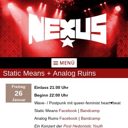
Zum
Inhalt
springen
MENÜ
Static Means + Analog Ruins
Freitag
Einlass 21:00 Uhr
26
Beginn 22:00 Uhr
Januar
Wave- / Postpunk mit queer-feminist heart♥beat
Static Means
Facebook
|
Bandcamp
Analog Ruins
Facebook
|
Bandcamp
Ein Konzert der
Post Hedonistic Youth