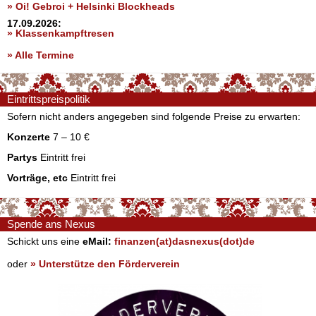
» Oi! Gebroi + Helsinki Blockheads
17.09.2026:
» Klassenkampftresen
» Alle Termine
Eintrittspreispolitik
Sofern nicht anders angegeben sind folgende Preise zu erwarten:
Konzerte
7 – 10 €
Partys
Eintritt frei
Vorträge, etc
Eintritt frei
Spende ans Nexus
Schickt uns eine
eMail:
finanzen(at)dasnexus(dot)de
oder
» Unterstütze den Förderverein