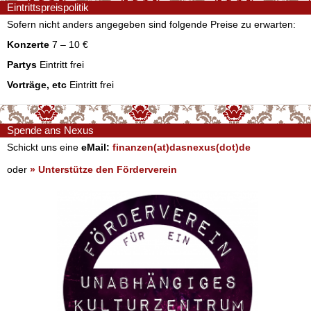
Eintrittspreispolitik
Sofern nicht anders angegeben sind folgende Preise zu erwarten:
Konzerte
7 – 10 €
Partys
Eintritt frei
Vorträge, etc
Eintritt frei
Spende ans Nexus
Schickt uns eine
eMail:
finanzen(at)dasnexus(dot)de
oder
» Unterstütze den Förderverein