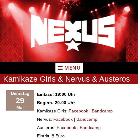
Zum
Inhalt
springen
MENÜ
Kamikaze Girls & Nervus & Austeros
Dienstag
Einlass: 19:00 Uhr
29
Beginn: 20:00 Uhr
Mai
Kamikaze Girls:
Facebook
|
Bandcamp
Nervus:
Facebook
|
Bandcamp
Austeros:
Facebook
|
Bandcamp
Eintritt: 8 Euro