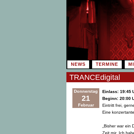
Zum
Inhalt
springen
NEWS
TERMINE
M
TRANCEdigital
Donnerstag
Einlass: 19:45 
21
Beginn: 20:00 
Februar
Eintritt frei, ge
Eine konzertant
„Bisher war ein 
Zeit mir. Ich hab