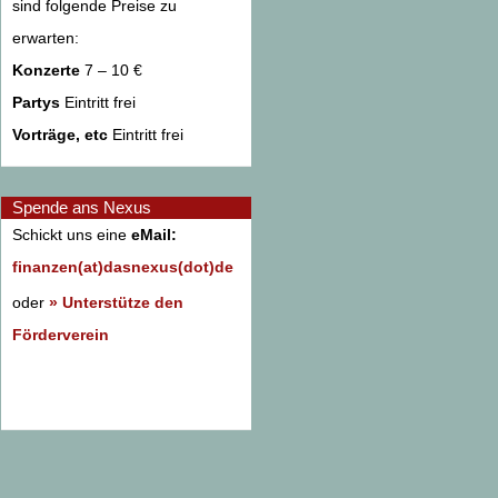
sind folgende Preise zu
erwarten:
Konzerte
7 – 10 €
Partys
Eintritt frei
Vorträge, etc
Eintritt frei
Spende ans Nexus
Schickt uns eine
eMail:
finanzen(at)dasnexus(dot)de
oder
» Unterstütze den
Förderverein