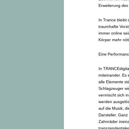
Erweiterung des
In Trance bleibt
traumhafte Vorst
immer online sein
Körper mehr nöti
Eine Performanc
In TRANCEdigital
miteinander. Es 
alle Elemente st
Schlagzeuger wi
vermischt sich i
werden ausgelös
auf die Musik, d
Darsteller. Ganz
Zahnräder inein
transzendentalen