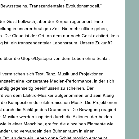
 Bewusstseins. Transzendentales Evolutionsmodell.“
 der Geist hellwach, aber der Körper regeneriert. Eine
ellung in unserer heutigen Zeit. Nie mehr offline gehen,
. Die Cloud ist der Ort, an dem nur noch Geist existiert, kein
g ist, ein transzendentaler Lebensraum. Unsere Zukunft?
e über die Utopie/Dystopie von dem Leben ohne Schlaf.
 vermischen sich Text, Tanz, Musik und Projektionen
entsteht eine konzertante Medien-Performance, in der sich
ändig gegenseitig beeinflussen zu scheinen. Der
rd von dem Elektro-Musiker aufgenommen und sein Klang
n die Komposition der elektronischen Musik. Die Projektionen
t durch die Schläge des Drummers. Die Bewegung reagiert
ie Musiker werden inspiriert durch die Aktionen der beiden
 wie in einer Maschine, greifen die einzelnen Elemente wie
ander und verwandeln den Bühnenraum in einen
 Ort, an dem ein Leben ohne Schlaf möglich erscheint.