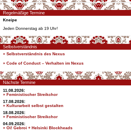
Regelmäßige Termine
Kneipe
Jeden Donnerstag ab 19 Uhr!
Selbstverständnis
» Selbstverständnis des Nexus
»
Code of Conduct – Verhalten im Nexus
Nächste Termine
11.08.2026:
» Feministischer Streikchor
17.08.2026:
» Kulturarbeit selbst gestalten
18.08.2026:
» Feministischer Streikchor
04.09.2026:
» Oi! Gebroi + Helsinki Blockheads