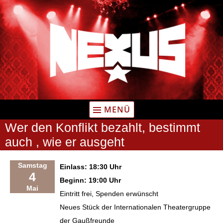
Zum
Inhalt
springen
MENÜ
Wer den Konflikt bezahlt, bestimmt
auch , wie er ausgeht
Samstag
Einlass: 18:30 Uhr
4
Beginn: 19:00 Uhr
Mai
Eintritt frei, Spenden erwünscht
Neues Stück der Internationalen Theatergruppe
der Gaußfreunde