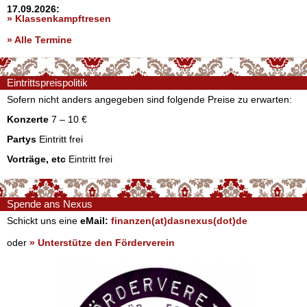
17.09.2026:
» Klassenkampftresen
» Alle Termine
Eintrittspreispolitik
Sofern nicht anders angegeben sind folgende Preise zu erwarten:
Konzerte
7 – 10 €
Partys
Eintritt frei
Vorträge, etc
Eintritt frei
Spende ans Nexus
Schickt uns eine
eMail:
finanzen(at)dasnexus(dot)de
oder
» Unterstütze den Förderverein