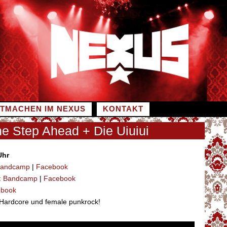
ITMACHEN IM NEXUS
KONTAKT
 Step Ahead + Die Uiuiui
Uhr
andcamp
|
Facebook
:
Bandcamp
|
Facebook
ebook
Hardcore und female punkrock!