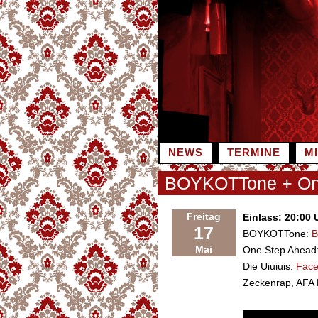
Zum
Inhalt
springen
NEWS
TERMINE
M
BOYKOTTone + One
Freitag
Einlass: 20:00 
17
BOYKOTTone:
B
Mai
One Step Ahead
Die Uiuiuis:
Fac
Zeckenrap, AFA 