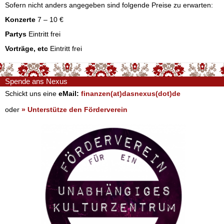
Sofern nicht anders angegeben sind folgende Preise zu erwarten:
Konzerte
7 – 10 €
Partys
Eintritt frei
Vorträge, etc
Eintritt frei
Spende ans Nexus
Schickt uns eine
eMail:
finanzen(at)dasnexus(dot)de
oder
» Unterstütze den Förderverein