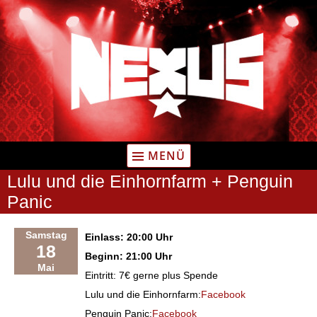
Zum
Inhalt
springen
MENÜ
Lulu und die Einhornfarm + Penguin
Panic
Samstag
Einlass: 20:00 Uhr
18
Beginn: 21:00 Uhr
Mai
Eintritt: 7€ gerne plus Spende
Lulu und die Einhornfarm:
Facebook
Penguin Panic:
Facebook