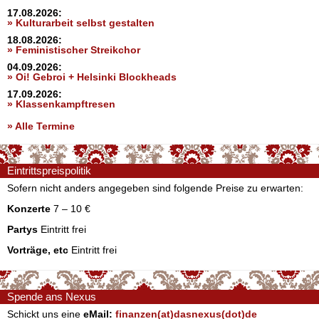
17.08.2026:
» Kulturarbeit selbst gestalten
18.08.2026:
» Feministischer Streikchor
04.09.2026:
» Oi! Gebroi + Helsinki Blockheads
17.09.2026:
» Klassenkampftresen
» Alle Termine
Eintrittspreispolitik
Sofern nicht anders angegeben sind folgende Preise zu erwarten:
Konzerte
7 – 10 €
Partys
Eintritt frei
Vorträge, etc
Eintritt frei
Spende ans Nexus
Schickt uns eine
eMail:
finanzen(at)dasnexus(dot)de