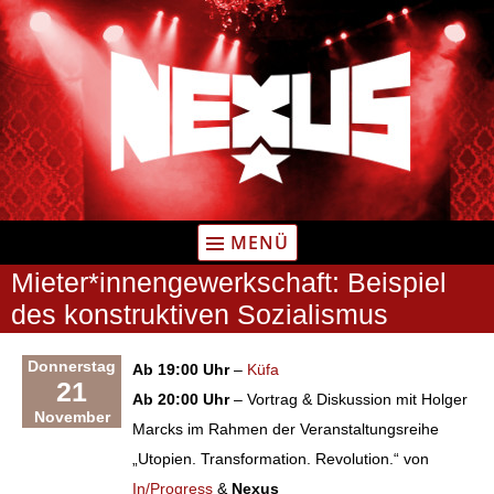
Zum
Inhalt
springen
MENÜ
Mieter*innengewerkschaft: Beispiel
des konstruktiven Sozialismus
Donnerstag
Ab 19:00 Uhr
–
Küfa
21
Ab 20:00 Uhr
– Vortrag & Diskussion mit Holger
November
Marcks im Rahmen der Veranstaltungsreihe
„Utopien. Transformation. Revolution.“ von
In/Progress
&
Nexus