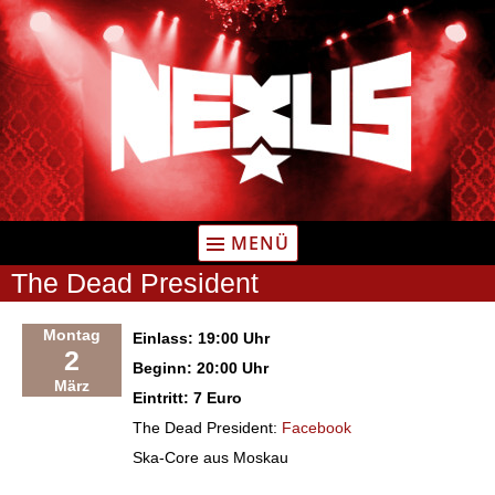
Zum
Inhalt
springen
MENÜ
The Dead President
Montag
Einlass: 19:00 Uhr
2
Beginn: 20:00 Uhr
März
Eintritt: 7 Euro
The Dead President:
Facebook
Ska-Core aus Moskau