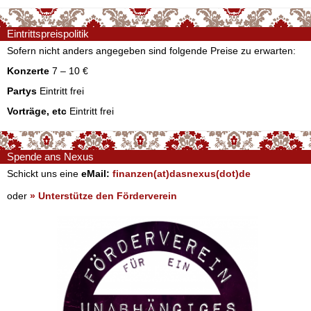
Eintrittspreispolitik
Sofern nicht anders angegeben sind folgende Preise zu erwarten:
Konzerte
7 – 10 €
Partys
Eintritt frei
Vorträge, etc
Eintritt frei
Spende ans Nexus
Schickt uns eine
eMail:
finanzen(at)dasnexus(dot)de
oder
» Unterstütze den Förderverein