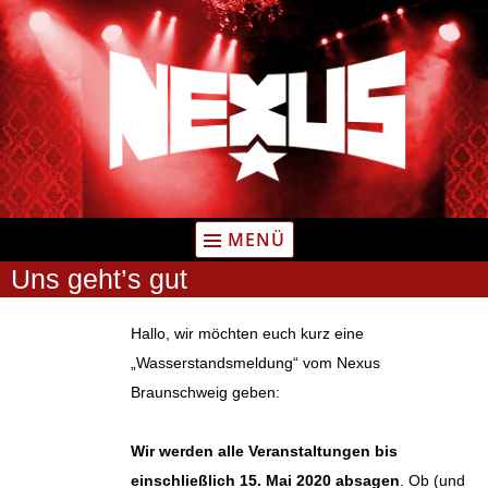
Zum
Inhalt
springen
MENÜ
Uns geht’s gut
Hallo, wir möchten euch kurz eine
„Wasserstandsmeldung“ vom Nexus
Braunschweig geben:
Wir werden alle Veranstaltungen bis
einschließlich 15. Mai 2020 absagen
. Ob (und