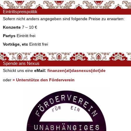
Eintrittspreispolitik
Sofern nicht anders angegeben sind folgende Preise zu erwarten:
Konzerte
7 – 10 €
Partys
Eintritt frei
Vorträge, etc
Eintritt frei
Spende ans Nexus
Schickt uns eine
eMail:
finanzen(at)dasnexus(dot)de
oder
» Unterstütze den Förderverein