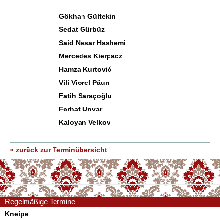
Gökhan Gültekin
Sedat Gürbüz
Said Nesar Hashemi
Mercedes Kierpacz
Hamza Kurtović
Vili Viorel Păun
Fatih Saraçoğlu
Ferhat Unvar
Kaloyan Velkov
» zurück zur Terminübersicht
Regelmäßige Termine
Kneipe