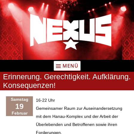
Zum
Inhalt
springen
MENÜ
Erinnerung. Gerechtigkeit. Aufklärung.
Konsequenzen!
Samstag
16-22 Uhr
19
Gemeinsamer Raum zur Auseinandersetzung
Februar
mit dem Hanau-Komplex und der Arbeit der
Überlebenden und Betroffenen sowie ihren
Forderungen.