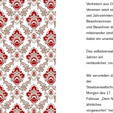
Vertretern aus O
Vereinen setzt s
seit Jahrzehnten 
Bewohnerinnen
und Bewohner des
miteinander sind
dabei ein unant
Das selbstverwalt
Jahren ein
verlässlicher, co
Wir verurteilen 
der
Staatsanwaltsch
Morgen des 17.
Februar. „Dem Ne
ähnliches
vorgeworfen“ hei