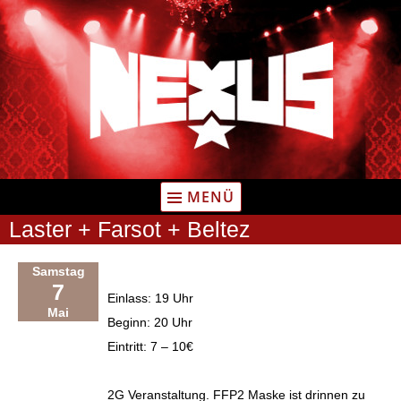
Zum
Inhalt
springen
MENÜ
Laster + Farsot + Beltez
Samstag
7
Einlass: 19 Uhr
Mai
Beginn: 20 Uhr
Eintritt: 7 – 10€
2G Veranstaltung. FFP2 Maske ist drinnen zu