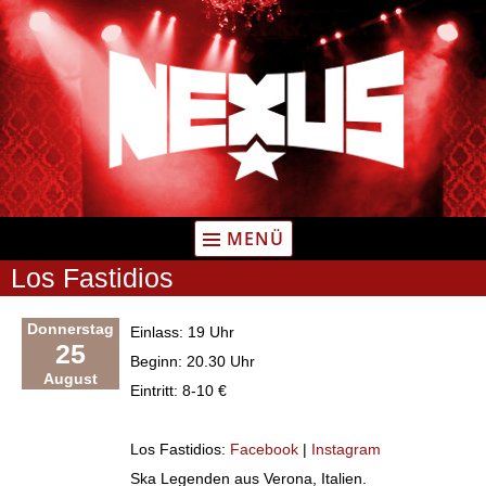
Zum
Inhalt
springen
MENÜ
Los Fastidios
Donnerstag
Einlass: 19 Uhr
25
Beginn: 20.30 Uhr
August
Eintritt: 8-10 €
Los Fastidios:
Facebook
|
Instagram
Ska Legenden aus Verona, Italien.