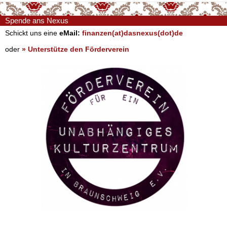
Spende ans Nexus
Schickt uns eine
eMail:
finanzen(at)dasnexus(dot)de
oder
» Unterstütze den Förderverein