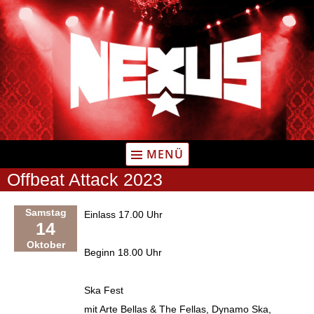
Zum
Inhalt
springen
MENÜ
Offbeat Attack 2023
Samstag
Einlass 17.00 Uhr
14
Oktober
Beginn 18.00 Uhr
Ska Fest
mit Arte Bellas & The Fellas, Dynamo Ska,