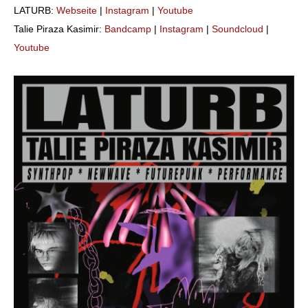
LATURB:
Webseite
|
Instag
r
am
|
Youtube
Talie Piraza Kasimir:
Bandcamp
|
Instagram
|
Soundcloud
|
Youtube