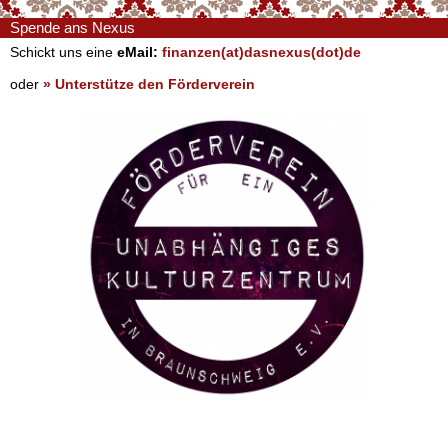
Spende ans Nexus
Schickt uns eine
eMail:
finanzen(at)dasnexus(dot)de
oder
» Unterstütze den Förderverein