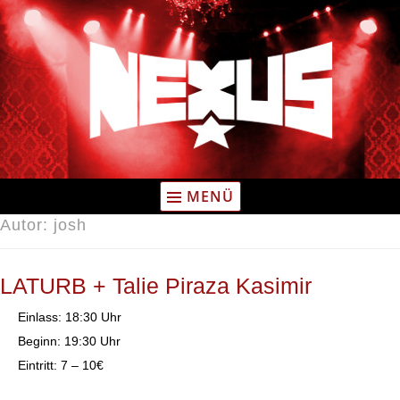
Zum
Inhalt
springen
MENÜ
Autor:
josh
LATURB + Talie Piraza Kasimir
Einlass: 18:30 Uhr
Beginn: 19:30 Uhr
Eintritt: 7 – 10€