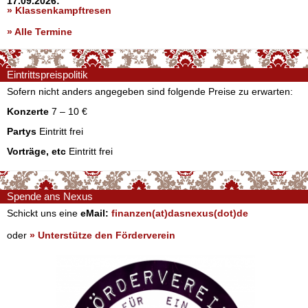
17.09.2026:
» Klassenkampftresen
» Alle Termine
Eintrittspreispolitik
Sofern nicht anders angegeben sind folgende Preise zu erwarten:
Konzerte
7 – 10 €
Partys
Eintritt frei
Vorträge, etc
Eintritt frei
Spende ans Nexus
Schickt uns eine
eMail:
finanzen(at)dasnexus(dot)de
oder
» Unterstütze den Förderverein