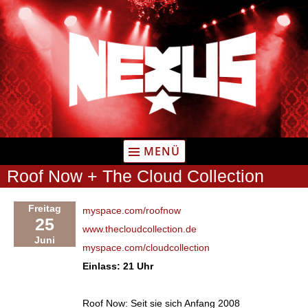
Zum
Inhalt
springen
MENÜ
Roof Now + The Cloud Collection
Freitag
myspace.com/roofnow
25
www.thecloudcollection.de
Juni
myspace.com/cloudcollection
Einlass: 21 Uhr
Roof Now: Seit sie sich Anfang 2008