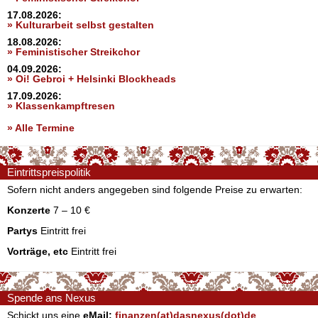
17.08.2026:
» Kulturarbeit selbst gestalten
18.08.2026:
» Feministischer Streikchor
04.09.2026:
» Oi! Gebroi + Helsinki Blockheads
17.09.2026:
» Klassenkampftresen
» Alle Termine
Eintrittspreispolitik
Sofern nicht anders angegeben sind folgende Preise zu erwarten:
Konzerte
7 – 10 €
Partys
Eintritt frei
Vorträge, etc
Eintritt frei
Spende ans Nexus
Schickt uns eine
eMail:
finanzen(at)dasnexus(dot)de