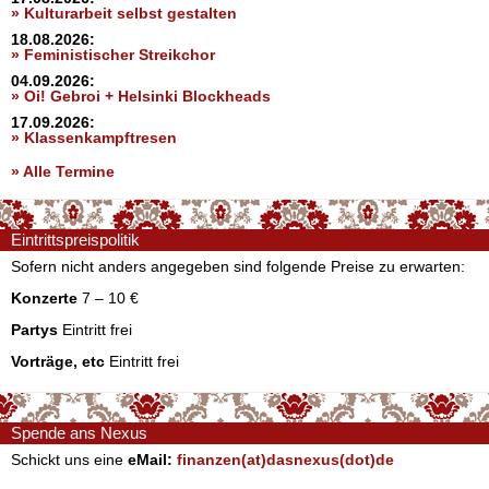
» Kulturarbeit selbst gestalten
18.08.2026:
» Feministischer Streikchor
04.09.2026:
» Oi! Gebroi + Helsinki Blockheads
17.09.2026:
» Klassenkampftresen
» Alle Termine
Eintrittspreispolitik
Sofern nicht anders angegeben sind folgende Preise zu erwarten:
Konzerte
7 – 10 €
Partys
Eintritt frei
Vorträge, etc
Eintritt frei
Spende ans Nexus
Schickt uns eine
eMail:
finanzen(at)dasnexus(dot)de