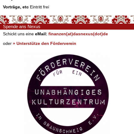
Vorträge, etc
Eintritt frei
Spende ans Nexus
Schickt uns eine
eMail:
finanzen(at)dasnexus(dot)de
oder
» Unterstütze den Förderverein