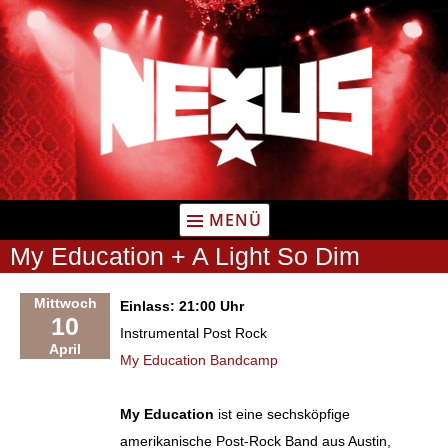
Zum
Inhalt
springen
MENÜ
My Education + A Light So Dim
Mittwoch
Einlass: 21:00 Uhr
10
Instrumental Post Rock
April
My Education Bandcamp
My Education
ist eine sechsköpfige
amerikanische Post-Rock Band aus Austin,