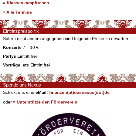
» Klassenkampftresen
» Alle Termine
Eintrittspreispolitik
Sofern nicht anders angegeben sind folgende Preise zu erwarten:
Konzerte
7 – 10 €
Partys
Eintritt frei
Vorträge, etc
Eintritt frei
Spende ans Nexus
Schickt uns eine
eMail:
finanzen(at)dasnexus(dot)de
oder
» Unterstütze den Förderverein