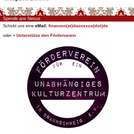
Spende ans Nexus
Schickt uns eine
eMail:
finanzen(at)dasnexus(dot)de
oder
» Unterstütze den Förderverein