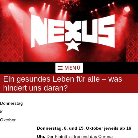
Zum
Inhalt
springen
MENÜ
Ein gesundes Leben für alle – was
hindert uns daran?
Donnerstag
8
Oktober
Donnerstag, 8. und 15. Oktober jeweils ab 16
Uhr.
Der Eintritt ist frei und das Corona-