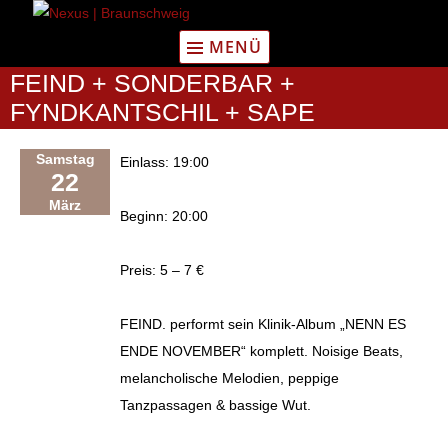
Zum
Inhalt
MENÜ
springen
FEIND + SONDERBAR +
FYNDKANTSCHIL + SAPE
Samstag
Einlass: 19:00
22
März
Beginn: 20:00
Preis: 5 – 7 €
FEIND. performt sein Klinik-Album „NENN ES
ENDE NOVEMBER“ komplett. Noisige Beats,
melancholische Melodien, peppige
Tanzpassagen & bassige Wut.