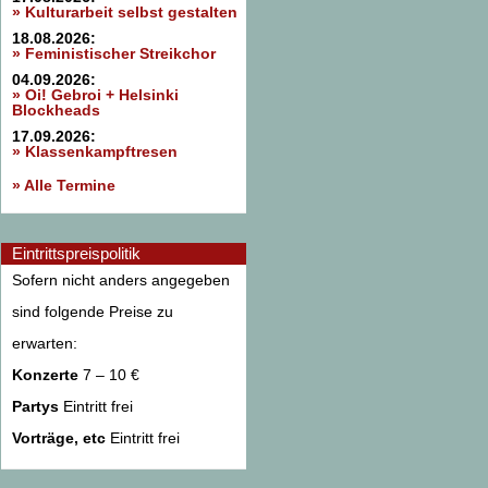
» Kulturarbeit selbst gestalten
18.08.2026:
» Feministischer Streikchor
04.09.2026:
» Oi! Gebroi + Helsinki
Blockheads
17.09.2026:
» Klassenkampftresen
» Alle Termine
Eintrittspreispolitik
Sofern nicht anders angegeben
sind folgende Preise zu
erwarten:
Konzerte
7 – 10 €
Partys
Eintritt frei
Vorträge, etc
Eintritt frei