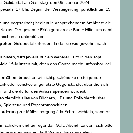
 Solidarität am Samstag, den 06. Januar 2024.
Specials: 17 Uhr, Beginn der Versteigerung: pünktlich um 19
an und vegetarisch) beginnt in ansprechendem Ambiente die
 Nexus. Der gesamte Erlös geht an die Bunte Hilfe, um damit
nschen zu unterstützen.
großen Geldbeutel erfordert, findet sie wie gewohnt nach
 bieten, wird jeweils nur ein weiterer Euro in den Topf
 viele 1€-Münzen mit, denn das Ganze macht unfassbar viel
rhöhen, brauchen wir richtig schöne zu ersteigernde
hrank oder sonstwo ungenutzte Gegenstände, über die sich
 und die du für den Anlass spenden würdest.
 so ziemlich alles von Büchern, LPs und Polit-Merch über
, Spielzeug und Popcornmaschinen.
ufforderung zur Müllentsorgung à la Schrottwichteln, sondern
um schicken und aufregenden Gala-Abend, zu dem sich bitte
ale geworfen werden darf! Wir machen das definitiv!