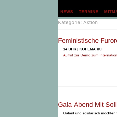
Zum
Inhalt
NEWS
TERMINE
MITM
springen
Kategorie:
Aktion
Feministische Furor
14 UHR |
KOHLMARKT
Aufruf zur Demo zum Internatio
Gala-Abend Mit Soli
Galant und solidarisch möchten w