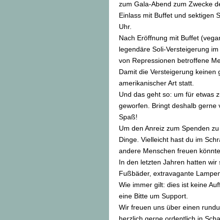
zum Gala-Abend zum Zwecke der
Einlass mit Buffet und sektigen 
Uhr.
Nach Eröffnung mit Buffet (veg
legendäre Soli-Versteigerung im
von Repressionen betroffene Me
Damit die Versteigerung keinen 
amerikanischer Art statt.
Und das geht so: um für etwas zu
geworfen. Bringt deshalb gerne
Spaß!
Um den Anreiz zum Spenden zu e
Dinge. Vielleicht hast du im Sc
andere Menschen freuen könnten
In den letzten Jahren hatten wir
Fußbäder, extravagante Lampen
Wie immer gilt: dies ist keine A
eine Bitte um Support.
Wir freuen uns über einen rund
herzlich gerne ordentlich in Sch