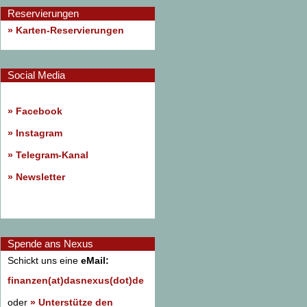
Reservierungen
» Karten-Reservierungen
Social Media
»
Facebook
»
Instagram
»
Telegram-Kanal
»
Newsletter
Spende ans Nexus
Schickt uns eine
eMail:
finanzen(at)dasnexus(dot)de
oder
» Unterstütze den