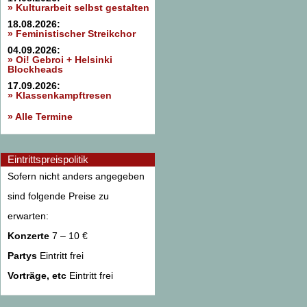
» Kulturarbeit selbst gestalten
18.08.2026:
» Feministischer Streikchor
04.09.2026:
» Oi! Gebroi + Helsinki
Blockheads
17.09.2026:
» Klassenkampftresen
» Alle Termine
Eintrittspreispolitik
Sofern nicht anders angegeben
sind folgende Preise zu
erwarten:
Konzerte
7 – 10 €
Partys
Eintritt frei
Vorträge, etc
Eintritt frei