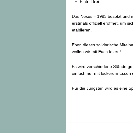
Eintritt frei
Das Nexus – 1993 besetzt und i
erstmals offiziell eröffnet, um si
etablieren.
Eben dieses solidarische Mitei
wollen wir mit Euch feiern!
Es wird verschiedene Stände ge
einfach nur mit leckerem Essen
Für die Jüngsten wird es eine 