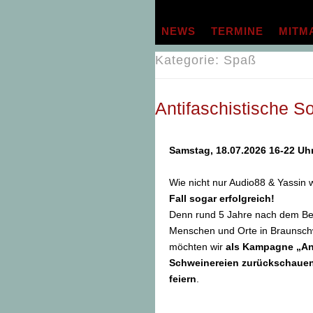
Zum
Inhalt
NEWS
TERMINE
MITM
springen
Kategorie:
Spaß
Antifaschistische S
Samstag, 18.07.2026 16-22 Uh
Wie nicht nur Audio88 & Yassin 
Fall sogar erfolgreich!
Denn rund 5 Jahre nach dem Be
Menschen und Orte in Braunschwe
möchten wir
als Kampagne „Anti
Schweinereien zurückschauen 
feiern
.