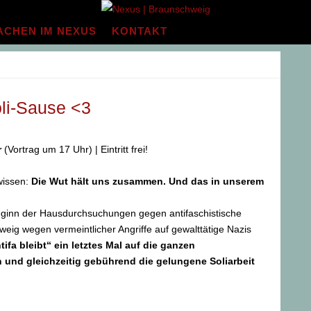
ACHEN IM NEXUS
KONTAKT
oli-Sause <3
r
(Vortrag um 17 Uhr) | Eintritt frei!
wissen:
Die Wut hält uns zusammen. Und das in unserem
ginn der Hausdurchsuchungen gegen antifaschistische
ig wegen vermeintlicher Angriffe auf gewalttätige Nazis
fa bleibt“ ein letztes Mal auf die ganzen
und gleichzeitig gebührend die gelungene Soliarbeit