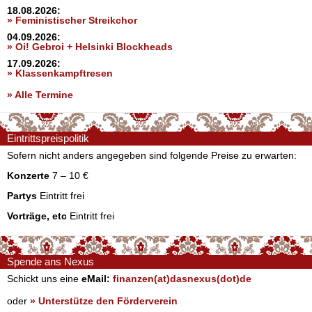
18.08.2026:
» Feministischer Streikchor
04.09.2026:
» Oi! Gebroi + Helsinki Blockheads
17.09.2026:
» Klassenkampftresen
» Alle Termine
Eintrittspreispolitik
Sofern nicht anders angegeben sind folgende Preise zu erwarten:
Konzerte
7 – 10 €
Partys
Eintritt frei
Vorträge, etc
Eintritt frei
Spende ans Nexus
Schickt uns eine
eMail:
finanzen(at)dasnexus(dot)de
oder
» Unterstütze den Förderverein