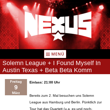
Zum
Inhalt
springen
MENÜ
Solemn League + I Found Myself In
Austin Texas + Beta Beta Komm
Freitag
Einlass: 21:00 Uhr
9
März
Bereits zum 2. Mal besuchen uns Solemn
League aus Hamburg und Berlin. Pünktlich zur
Tour hat das Quartett (u.a. ex-und noch-