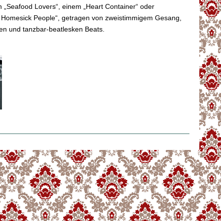
n „Seafood Lovers“, einem „Heart Container“ oder
 Homesick People“, getragen von zweistimmigem Gesang,
en und tanzbar-beatlesken Beats.