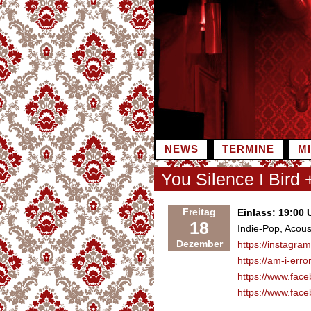
Zum
Inhalt
springen
NEWS
TERMINE
M
You Silence I Bird 
Freitag
Einlass: 19:00 
18
Indie-Pop, Acous
Dezember
https://instagra
https://am-i-er
https://www.face
https://www.fac