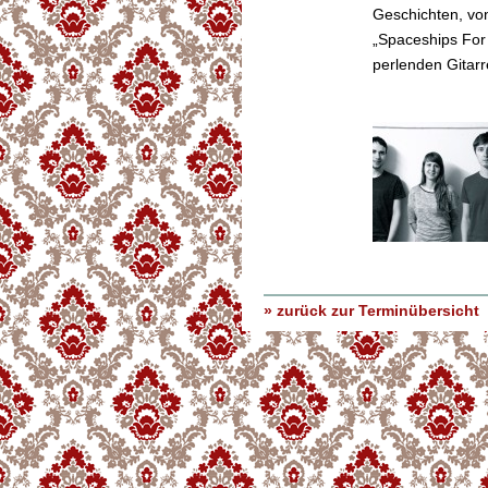
Geschichten, vo
„Spaceships For
perlenden Gitarr
» zurück zur Terminübersicht