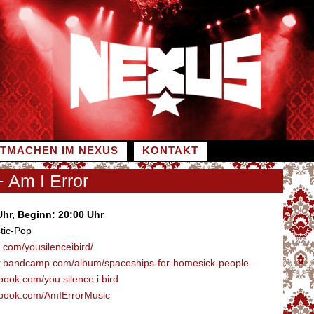
ITMACHEN IM NEXUS
KONTAKT
+ Am I Error
Uhr, Beginn: 20:00 Uhr
tic-Pop
m.com/yousilenceibird/
ror.bandcamp.com/album/spaceships-for-homesick-people
book.com/you.silence.i.bird
ebook.com/AmIErrorMusic