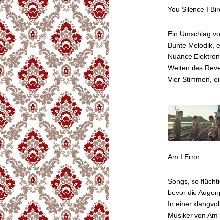
You Silence I Bir
Ein Umschlag vol
Bunte Melodik, e
Nuance Elektron
Weiten des Rever
Vier Stimmen, e
Am I Error
Songs, so flücht
bevor die Augen
In einer klangv
Musiker von Am