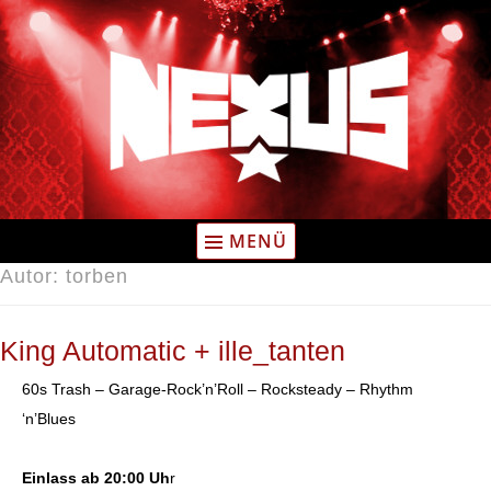
Zum
Inhalt
springen
MENÜ
Autor:
torben
King Automatic + ille_tanten
60s Trash – Garage-Rock’n’Roll – Rocksteady – Rhythm
‘n’Blues
Einlass ab 20:00 Uh
r