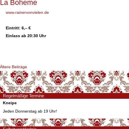
La Boheme
www.rainervonvielen.de
Eintritt: 6,– €
Einlass ab 20:30 Uhr
Beitragsnavigation
Ältere Beiträge
Regelmäßige Termine
Kneipe
Jeden Donnerstag ab 19 Uhr!