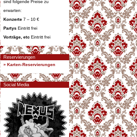
sind folgende Preise zu
erwarten:
Konzerte
7 – 10 €
Partys
Eintritt frei
Vorträge, etc
Eintritt frei
Reservierungen
» Karten-Reservierungen
Social Media