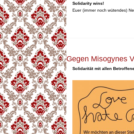
Solidarity wins!
Euer (immer noch wütendes) N
Gegen Misogynes Ve
Solidarität mit allen Betroffen