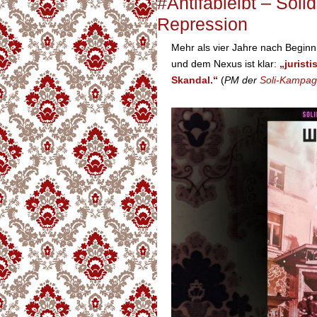
#Antifableibt – Sol
Repression
Mehr als vier Jahre nach Begi
und dem Nexus ist klar:
„juristi
Skandal.“
(
PM der
Soli-Kampagn