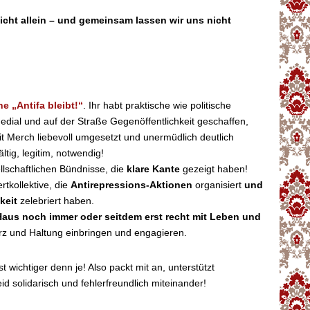
d nicht allein – und gemeinsam lassen wir uns nicht
e „Antifa bleibt!“
. Ihr habt praktische wie politische
medial und auf der Straße Gegenöffentlichkeit geschaffen,
mit Merch liebevoll umgesetzt und unermüdlich deutlich
ältig, legitim, notwendig!
ellschaftlichen Bündnisse, die
klare Kante
gezeigt haben!
rtkollektive, die
Antirepressions-Aktionen
organisiert
und
keit
zelebriert haben.
Haus noch immer oder seitdem erst recht mit Leben und
erz und Haltung einbringen und engagieren.
 wichtiger denn je! Also packt mit an, unterstützt
id solidarisch und fehlerfreundlich miteinander!