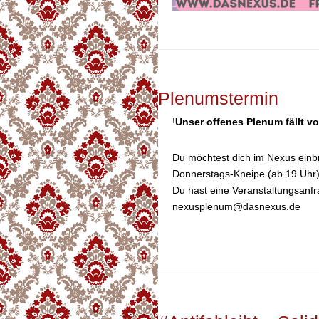
Plenumstermin
!
Unser offenes Plenum fällt vo
Du möchtest dich im Nexus einb
Donnerstags-Kneipe (ab 19 Uhr)
Du hast eine Veranstaltungsanfr
nexusplenum@dasnexus.de