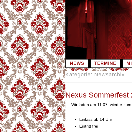
Zum
Inhalt
springen
NEWS
TERMINE
M
Kategorie:
Newsarchiv
Nexus Sommerfest 
Wir laden am 11.07. wieder zum
Einlass ab 14 Uhr
Eintritt frei