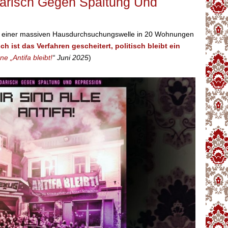
idarisch Gegen Spaltung Und
nn einer massiven Hausdurchsuchungswelle in 20 Wohnungen
sch ist das Verfahren gescheitert, politisch bleibt ein
e „Antifa bleibt!
“ Juni 2025
)