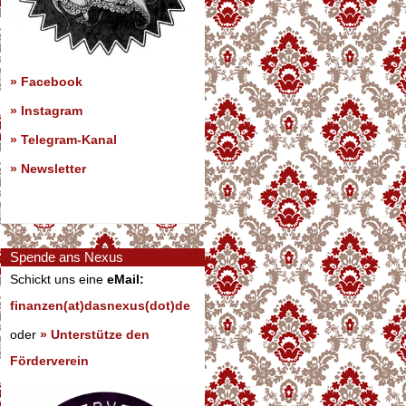
»
Facebook
»
Instagram
»
Telegram-Kanal
»
Newsletter
Spende ans Nexus
Schickt uns eine
eMail:
finanzen(at)dasnexus(dot)de
oder
» Unterstütze den
Förderverein