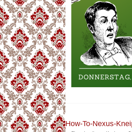
How-To-Nexus-Knei