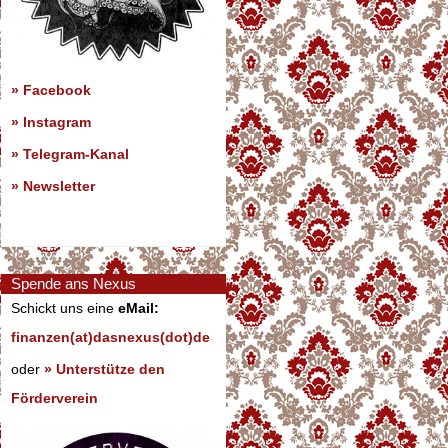
»
Facebook
»
Instagram
»
Telegram-Kanal
»
Newsletter
Spende ans Nexus
Schickt uns eine
eMail:
finanzen(at)dasnexus(dot)de
oder
» Unterstütze den
Förderverein