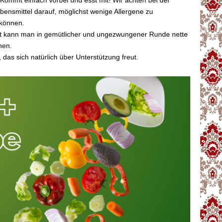
ommt einfach vorbei und esst mit! Wir achten bei der
ensmittel darauf, möglichst wenige Allergene zu
 können.
it kann man in gemütlicher und ungezwungener Runde nette
nen.
 das sich natürlich über Unterstützung freut.