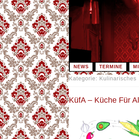
Zum
Inhalt
springen
NEWS
TERMINE
M
Kategorie:
Kulinarisches
KüfA – Küche Für Al