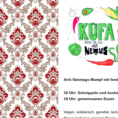
Anti-Vatertags-Mampf mit fem
16 Uhr: Schnippeln und koch
19 Uhr: gemeinsames Essen
Vegan, solidarisch, gerettet, lec