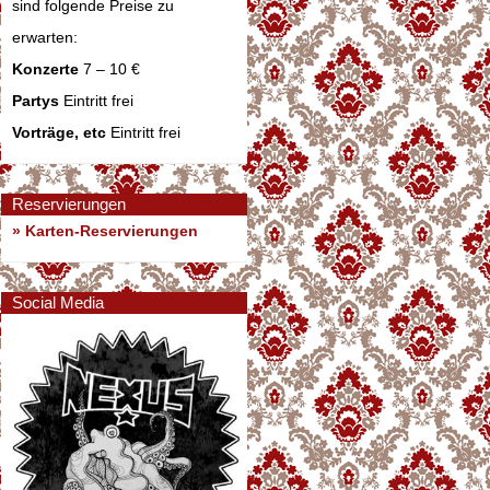
sind folgende Preise zu
erwarten:
Konzerte
7 – 10 €
Partys
Eintritt frei
Vorträge, etc
Eintritt frei
Reservierungen
» Karten-Reservierungen
Social Media