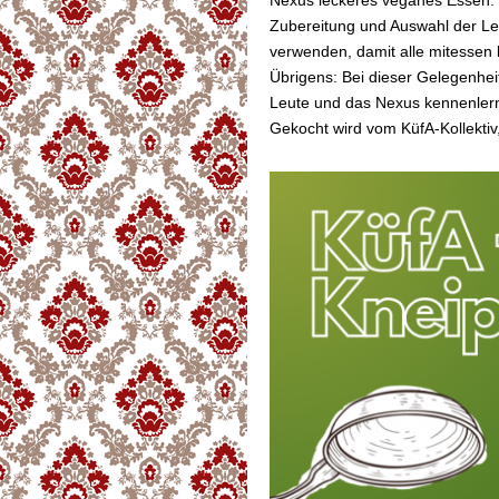
Nexus leckeres veganes Essen. K
Zubereitung und Auswahl der Leb
verwenden, damit alle mitessen
Übrigens: Bei dieser Gelegenhe
Leute und das Nexus kennenler
Gekocht wird vom KüfA-Kollektiv,