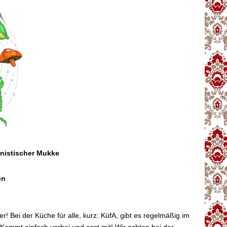
inistischer Mukke
en
ker! Bei der Küche für alle, kurz: KüfA, gibt es regelmäßig im