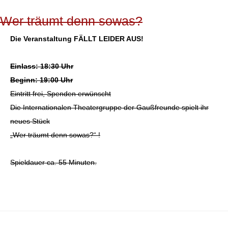
Wer träumt denn sowas?
Die Veranstaltung FÄLLT LEIDER AUS!
Einlass: 18:30 Uhr
Beginn: 19:00 Uhr
Eintritt frei, Spenden erwünscht
Die Internationalen Theatergruppe der Gaußfreunde spielt ihr
neues Stück
„Wer träumt denn sowas?“ !
Spieldauer ca. 55 Minuten.