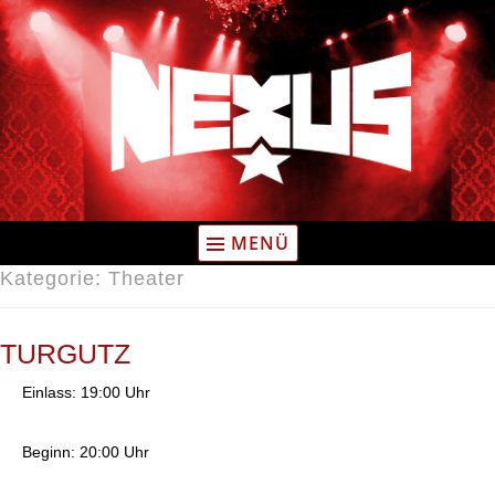
Zum
Inhalt
springen
MENÜ
Kategorie:
Theater
TURGUTZ
Einlass: 19:00 Uhr
Beginn: 20:00 Uhr