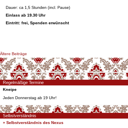
Dauer: ca 1,5 Stunden (incl. Pause)
Einlass ab 19.30 Uhr
Eintritt: frei, Spenden erwünscht
Beitragsnavigation
Ältere Beiträge
Regelmäßige Termine
Kneipe
Jeden Donnerstag ab 19 Uhr!
Selbstverständnis
» Selbstverständnis des Nexus