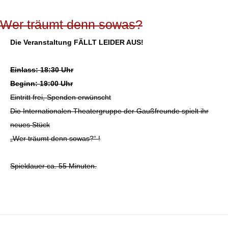
Wer träumt denn sowas?
Die Veranstaltung FÄLLT LEIDER AUS!
Einlass: 18:30 Uhr
Beginn: 19:00 Uhr
Eintritt frei, Spenden erwünscht
Die Internationalen Theatergruppe der Gaußfreunde spielt ihr
neues Stück
„Wer träumt denn sowas?“ !
Spieldauer ca. 55 Minuten.