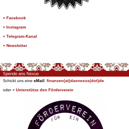
»
Facebook
»
Instagram
»
Telegram-Kanal
»
Newsletter
Spende ans Nexus
Schickt uns eine
eMail:
finanzen(at)dasnexus(dot)de
oder
» Unterstütze den Förderverein