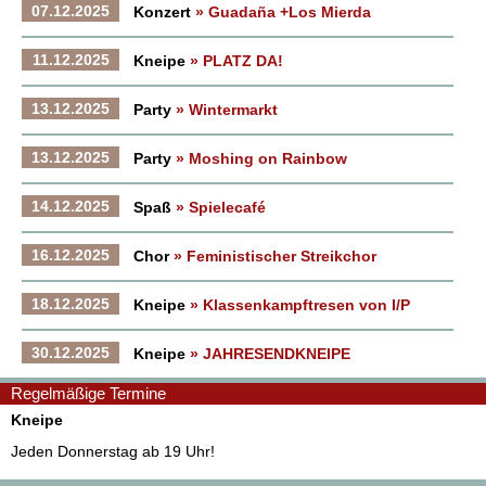
07.12.2025
Konzert
» Guadaña +Los Mierda
11.12.2025
Kneipe
» PLATZ DA!
13.12.2025
Party
» Wintermarkt
13.12.2025
Party
» Moshing on Rainbow
14.12.2025
Spaß
» Spielecafé
16.12.2025
Chor
» Feministischer Streikchor
18.12.2025
Kneipe
» Klassenkampftresen von I/P
30.12.2025
Kneipe
» JAHRESENDKNEIPE
Regelmäßige Termine
Kneipe
Jeden Donnerstag ab 19 Uhr!