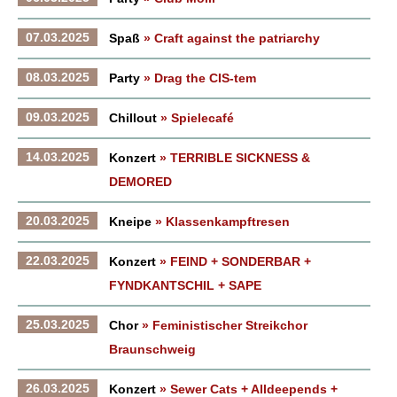
07.03.2025
Spaß
» Craft against the patriarchy
08.03.2025
Party
» Drag the CIS-tem
09.03.2025
Chillout
» Spielecafé
14.03.2025
Konzert
» TERRIBLE SICKNESS &
DEMORED
20.03.2025
Kneipe
» Klassenkampftresen
22.03.2025
Konzert
» FEIND + SONDERBAR +
FYNDKANTSCHIL + SAPE
25.03.2025
Chor
» Feministischer Streikchor
Braunschweig
26.03.2025
Konzert
» Sewer Cats + Alldeepends +