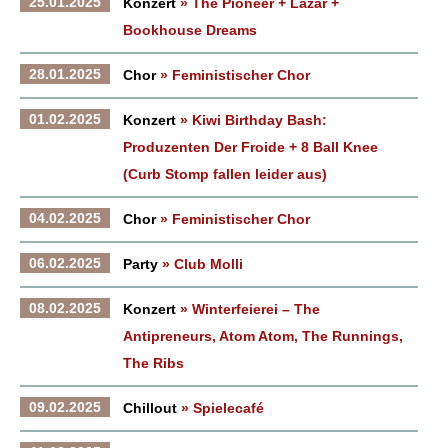
25.01.2025
Konzert
» The Pioneer + Lazar +
Bookhouse Dreams
28.01.2025
Chor
» Feministischer Chor
01.02.2025
Konzert
» Kiwi Birthday Bash:
Produzenten Der Froide + 8 Ball Knee
(Curb Stomp fallen leider aus)
04.02.2025
Chor
» Feministischer Chor
06.02.2025
Party
» Club Molli
08.02.2025
Konzert
» Winterfeierei – The
Antipreneurs, Atom Atom, The Runnings,
The Ribs
09.02.2025
Chillout
» Spielecafé