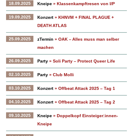
18.09.2025
Kneipe
» Klassenkampftresen von I/P
19.09.2025
Konzert
» KHNVM + FINAL PLAGUE +
DEATH ATLAS
25.09.2025
zTermin
» OAK – Alles muss man selber
machen
26.09.2025
Party
» Soli Party – Protect Queer Life
02.10.2025
Party
» Club Molli
03.10.2025
Konzert
» Offbeat Attack 2025 – Tag 1
04.10.2025
Konzert
» Offbeat Attack 2025 – Tag 2
09.10.2025
Kneipe
» Doppelkopf Einsteiger:innen-
Kneipe