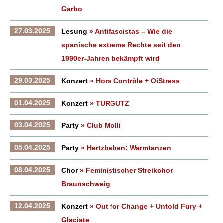
Garbo
27.03.2025
Lesung
» Antifascistas – Wie die
spanische extreme Rechte seit den
1990er-Jahren bekämpft wird
29.03.2025
Konzert
» Hors Contrôle + OiStress
01.04.2025
Konzert
» TURGUTZ
03.04.2025
Party
» Club Molli
05.04.2025
Party
» Hertzbeben: Warmtanzen
08.04.2025
Chor
» Feministischer Streikchor
Braunschweig
12.04.2025
Konzert
» Out for Change + Untold Fury +
Glaciate