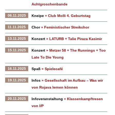
Achtgroschenbande
06.11.2025
Kneipe
» Club Molli 4. Geburtstag
11.11.2025
Chor
» Feministischer Streikchor
13.11.2025
Konzert
» LATURB + Talie Piraza Kasimir
15.11.2025
Konzert
» Metzer 58 + The Runnings + Too
Late To Die Young
16.11.2025
Spaß
» Spielecafé
19.11.2025
Infos
» Gesellschaft im Aufbau – Was wir
von Rojava lernen können
20.11.2025
Infoveranstaltung
» Klassenkampftresen
von I/P