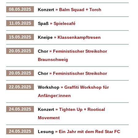
08.05.2025
Konzert
» Balm Squad + Torch
11.05.2025
Spaß
» Spielecafé
15.05.2025
Kneipe
» Klassenkampftresen
20.05.2025
Chor
» Feministischer Streikchor
Braunschweig
20.05.2025
Chor
» Feministischer Streikchor
22.05.2025
Workshop
» Graffiti Workshop für
Anfänger:innen
24.05.2025
Konzert
» Tighten Up + Rootical
Movement
24.05.2025
Lesung
» Ein Jahr mit dem Red Star FC