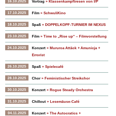
16.10.2025
Vortrag
» Klassenkampftresen von I/P
17.10.2025
Film
» SchwuliKino
18.10.2025
Spaß
» DOPPELKOPF-TURNIER IM NEXUS
23.10.2025
Film
» Time to „Rise up“ – Filmvorstellung
24.10.2025
Konzert
» Mururoa Attäck + Amunicja +
Errorist
26.10.2025
Spaß
» Spielecafé
28.10.2025
Chor
» Feministischer Streikchor
30.10.2025
Konzert
» Rogue Steady Orchestra
31.10.2025
Chillout
» Lesemäuse-Café
04.11.2025
Konzert
» The Autocratics +