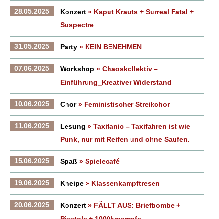
28.05.2025
Konzert
» Kaput Krauts + Surreal Fatal +
Suspectre
31.05.2025
Party
» KEIN BENEHMEN
07.06.2025
Workshop
» Chaoskollektiv –
Einführung_Kreativer Widerstand
10.06.2025
Chor
» Feministischer Streikchor
11.06.2025
Lesung
» Taxitanic – Taxifahren ist wie
Punk, nur mit Reifen und ohne Saufen.
15.06.2025
Spaß
» Spielecafé
19.06.2025
Kneipe
» Klassenkampftresen
20.06.2025
Konzert
» FÄLLT AUS: Briefbombe +
Pisstole + 1000kraempfe