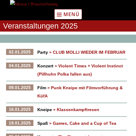
Zum
Inhalt
MENÜ
springen
Veranstaltungen 2025
02.01.2025
Party
» CLUB MOLLI WIEDER IM FEBRUAR
04.01.2025
Konzert
» Violent Times + Violent Instinct
(Pillhuhn Polka fallen aus)
09.01.2025
Film
» Punk Kneipe mit Filmvorführung &
KüfA
16.01.2025
Kneipe
» Klassenkampftresen
19.01.2025
Spaß
» Games, Cake and a Cup of Tea