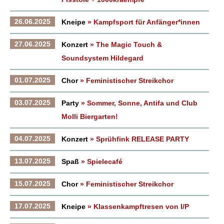
26.06.2025
Kneipe
» Kampfsport für Anfänger*innen
27.06.2025
Konzert
» The Magic Touch &
Soundsystem Hildegard
01.07.2025
Chor
» Feministischer Streikchor
03.07.2025
Party
» Sommer, Sonne, Antifa und Club
Molli Biergarten!
04.07.2025
Konzert
» Sprühfink RELEASE PARTY
13.07.2025
Spaß
» Spielecafé
15.07.2025
Chor
» Feministischer Streikchor
17.07.2025
Kneipe
» Klassenkampftresen von I/P