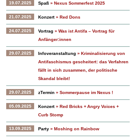
19.07.2025
Spaß
» Nexus Sommerfest 2025
21.07.2025
Konzert
» Red Dons
24.07.2025
Vortrag
» Was ist Antifa – Vortrag für
Anfänger:innen
29.07.2025
Infoveranstaltung
» Kriminalisierung von
Antifaschismus gescheitert: das Verfahren
fällt in sich zusammen, der politische
Skandal bleibt!
29.07.2025
zTermin
» Sommerpause im Nexus !
05.09.2025
Konzert
» Red Bricks + Angry Voices +
Curb Stomp
13.09.2025
Party
» Moshing on Rainbow