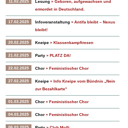
11.02.2025
Lesung
» Geboren, aufgewachsen und
ermordet in Deutschland.
17.02.2025
Infoveranstaltung
» Antifa bleibt – Nexus
bleibt!
20.02.2025
Kneipe
» Klassenkampftresen
21.02.2025
Party
» PLATZ DA!
22.02.2025
Chor
» Feministischer Chor
27.02.2025
Kneipe
» Info Kneipe vom Bündnis „Nein
zur Bezahlkarte“
01.03.2025
Chor
» Feministischer Chor
04.03.2025
Chor
» Feministischer Chor
06.03.2025
Party
» Club Molli