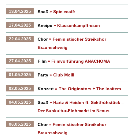
13.04.2025
Spaß
» Spielecafé
17.04.2025
Kneipe
» Klassenkampftresen
22.04.2025
Chor
» Feministischer Streikchor
Braunschweig
27.04.2025
Film
» Filmvorführung ANACHOMA
01.05.2025
Party
» Club Molli
02.05.2025
Konzert
» The Originators + The Inciters
04.05.2025
Spaß
» Hartz & Heiden ft. Sektfrühstück –
Der Subkultur-Flohmarkt im Nexus
06.05.2025
Chor
» Feministischer Streikchor
Braunschweig