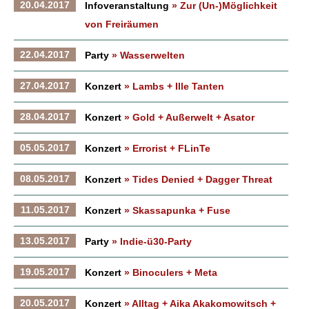
20.04.2017
Infoveranstaltung
» Zur (Un-)Möglichkeit
von Freiräumen
22.04.2017
Party
» Wasserwelten
27.04.2017
Konzert
» Lambs + Ille Tanten
28.04.2017
Konzert
» Gold + Außerwelt + Asator
05.05.2017
Konzert
» Errorist + FLinTe
08.05.2017
Konzert
» Tides Denied + Dagger Threat
11.05.2017
Konzert
» Skassapunka + Fuse
13.05.2017
Party
» Indie-ü30-Party
19.05.2017
Konzert
» Binoculers + Meta
20.05.2017
Konzert
» Alltag + Aika Akakomowitsch +