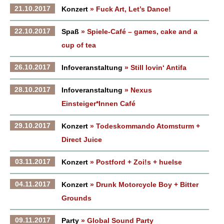
21.10.2017
Konzert
» Fuck Art, Let’s Dance!
22.10.2017
Spaß
» Spiele-Café – games, cake and a
cup of tea
26.10.2017
Infoveranstaltung
» Still lovin‘ Antifa
28.10.2017
Infoveranstaltung
» Nexus
Einsteiger*Innen Café
29.10.2017
Konzert
» Todeskommando Atomsturm +
Direct Juice
03.11.2017
Konzert
» Postford + Zoi!s + huelse
04.11.2017
Konzert
» Drunk Motorcycle Boy + Bitter
Grounds
09.11.2017
Party
» Global Sound Party