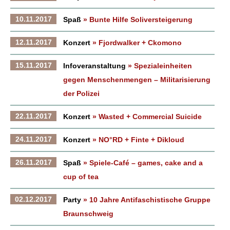
10.11.2017
Spaß
» Bunte Hilfe Soliversteigerung
12.11.2017
Konzert
» Fjordwalker + Ckomono
15.11.2017
Infoveranstaltung
» Spezialeinheiten
gegen Menschenmengen – Militarisierung
der Polizei
22.11.2017
Konzert
» Wasted + Commercial Suicide
24.11.2017
Konzert
» NO°RD + Finte + Dikloud
26.11.2017
Spaß
» Spiele-Café – games, cake and a
cup of tea
02.12.2017
Party
» 10 Jahre Antifaschistische Gruppe
Braunschweig