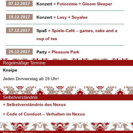
07.12.2017
Konzert
» Fotocrime + Gloom Sleeper
15.12.2017
Konzert
» Lasy + Soyalee
17.12.2017
Spaß
» Spiele-Café – games, cake and a
cup of tea
25.12.2017
Party
» Pleasure Park
Regelmäßige Termine
Kneipe
Jeden Donnerstag ab 19 Uhr!
Selbstverständnis
» Selbstverständnis des Nexus
»
Code of Conduct – Verhalten im Nexus