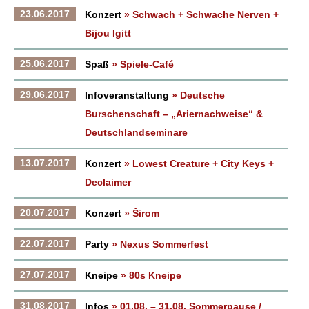
23.06.2017
Konzert
» Schwach + Schwache Nerven +
Bijou Igitt
25.06.2017
Spaß
» Spiele-Café
29.06.2017
Infoveranstaltung
» Deutsche
Burschenschaft – „Ariernachweise“ &
Deutschlandseminare
13.07.2017
Konzert
» Lowest Creature + City Keys +
Declaimer
20.07.2017
Konzert
» Širom
22.07.2017
Party
» Nexus Sommerfest
27.07.2017
Kneipe
» 80s Kneipe
31.08.2017
Infos
» 01.08. – 31.08. Sommerpause /