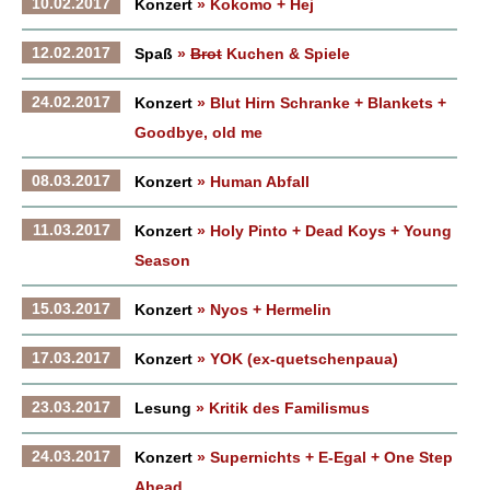
10.02.2017
Konzert
» Kokomo + Hej
12.02.2017
Spaß
»
Brot
Kuchen & Spiele
24.02.2017
Konzert
» Blut Hirn Schranke + Blankets +
Goodbye, old me
08.03.2017
Konzert
» Human Abfall
11.03.2017
Konzert
» Holy Pinto + Dead Koys + Young
Season
15.03.2017
Konzert
» Nyos + Hermelin
17.03.2017
Konzert
» YOK (ex-quetschenpaua)
23.03.2017
Lesung
» Kritik des Familismus
24.03.2017
Konzert
» Supernichts + E-Egal + One Step
Ahead