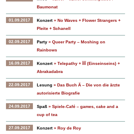
Baumonat
01.09.2017
Konzert
» No Waves + Flower Strangers +
Pleite + Schanell
02.09.2017
Party
» Queer Party – Moshing on
Rainbows
16.09.2017
Konzert
» Telepathy + ĬİĨ (Einseinseins) +
Abrakadabra
22.09.2017
Lesung
» Das Buch Ä – Die von die ärzte
autorisierte Biografie
24.09.2017
Spaß
» Spiele-Café – games, cake and a
cup of tea
27.09.2017
Konzert
» Roy de Roy