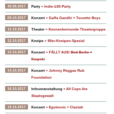
30.09.2017
Party
» Indie-ü30-Party
09.10.2017
Konzert
» Gaffa Gandhi + Tourette Boys
12.10.2017
Theater
» Kennenlernrunde Theatergruppe
12.10.2017
Kneipe
» 90er-Kneipen-Spezial
13.10.2017
Konzert
» FÄLLT AUS!
Bird Berlin +
Krupski
14.10.2017
Konzert
» Johnny Reggae Rub
Foundation
18.10.2017
Infoveranstaltung
» All Cops Are
Staatsgewalt
19.10.2017
Konzert
» Egotronic + Clastah