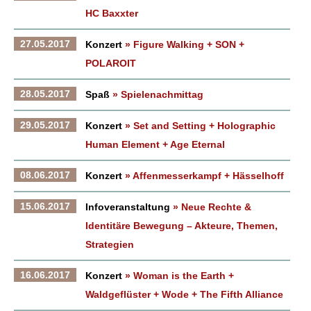
HC Baxxter
27.05.2017
Konzert
» Figure Walking + SON +
POLAROIT
28.05.2017
Spaß
» Spielenachmittag
29.05.2017
Konzert
» Set and Setting + Holographic
Human Element + Age Eternal
08.06.2017
Konzert
» Affenmesserkampf + Hässelhoff
15.06.2017
Infoveranstaltung
» Neue Rechte &
Identitäre Bewegung – Akteure, Themen,
Strategien
16.06.2017
Konzert
» Woman is the Earth +
Waldgeflüster + Wode + The Fifth Alliance