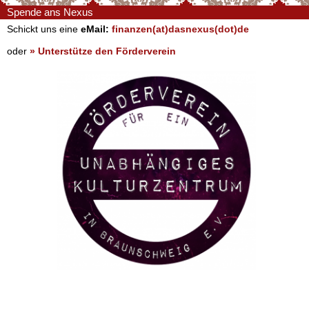
Spende ans Nexus
Schickt uns eine
eMail:
finanzen(at)dasnexus(dot)de
oder
» Unterstütze den Förderverein